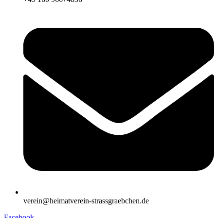
verein@heimatverein-strassgraebchen.de
Facebook